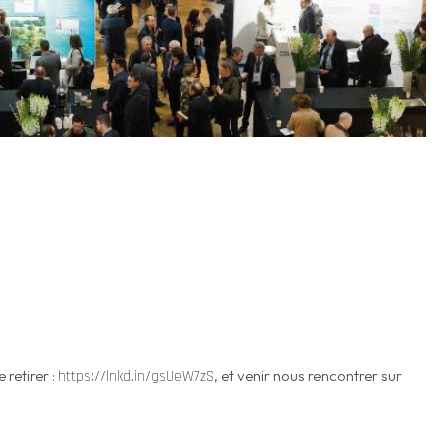
 retirer :
, et venir nous rencontrer sur
https://lnkd.in/gsUeW7zS