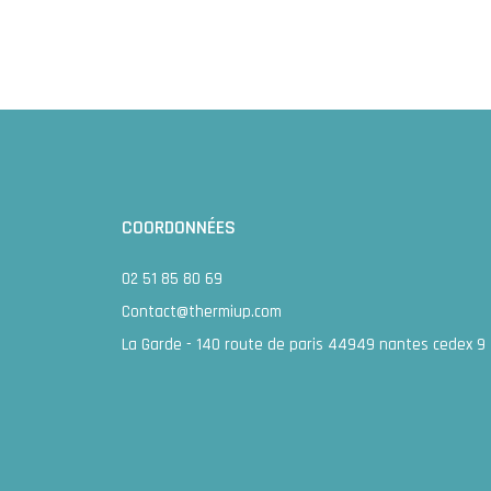
COORDONNÉES
02 51 85 80 69
Contact@thermiup.com
La Garde - 140 route de paris 44949 nantes cedex 9